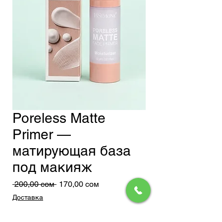
Poreless Matte
Primer —
матирующая база
под макияж
Обычная
Спеццена
 200,00 сом 
170,00 сом
цена
Доставка