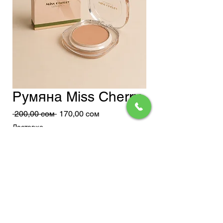
Румяна Miss Cherry
Обычная
Спеццена
 200,00 сом 
170,00 сом
цена
Доставка
Добавить в корзину