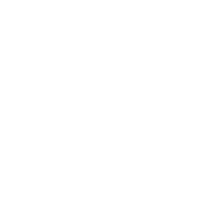
коже
политика
конфиденциальности
инированная, жирная и проблемная