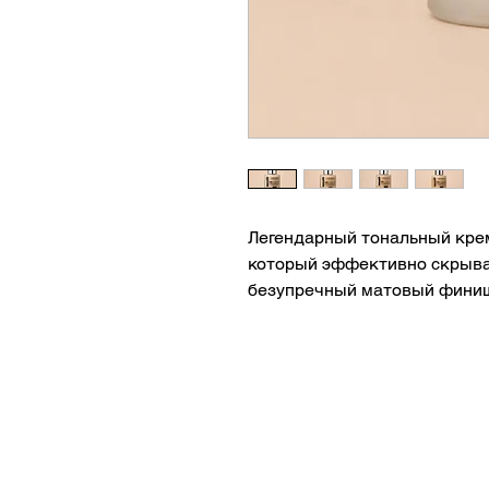
Легендарный тональный крем
который эффективно скрыва
безупречный матовый финиш 
текстура быстро распределя
естественно даже при плотн
Особенности:
* Высокая кроющая способн
* Стойкость до 24 часов
* Матовый финиш
* Водостойкая и устойчивая