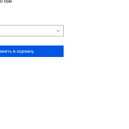
ная
Спеццена
00 сом
авить в корзину