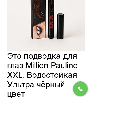
Это подводка для
глаз Million Pauline
XXL. Водостойкая
Ультра чёрный
цвет
Обычная
Спеццена
 200,00 сом 
170,00 сом
цена
Доставка
Добавить в корзину