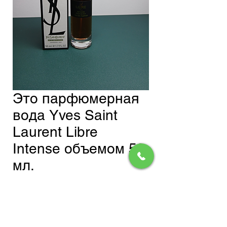
Это парфюмерная
вода Yves Saint
Laurent Libre
Intense объемом 50
мл.
Обычная
Спеццена
 800,00 сом 
680,00 сом
цена
Доставка
Добавить в корзину