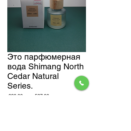
Это парфюмерная
вода Shimang North
Cedar Natural
Series.
Обычная
Спеццена
 620,00 сом 
527,00 сом
цена
Доставка
Добавить в корзину