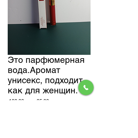
Это парфюмерная
вода.Аромат
унисекс, подходит
как для женщин.
Обычная
Спеццена
 100,00 сом 
85,00 сом
цена
Доставка
Добавить в корзину