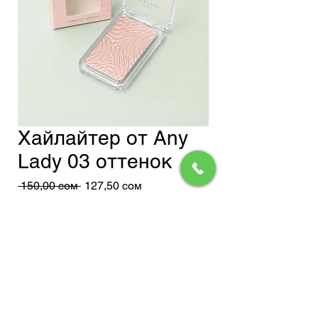
Хайлайтер от Any
Lady 03 оттенок
Обычная
Спеццена
 150,00 сом 
127,50 сом
цена
Доставка
Добавить в корзину