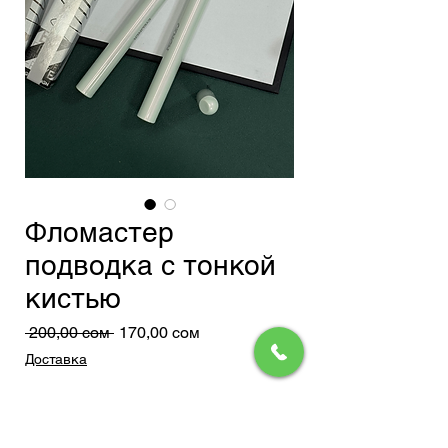
Фломастер
подводка с тонкой
кистью
Обычная
Спеццена
 200,00 сом 
170,00 сом
цена
Доставка
Оттенок
*