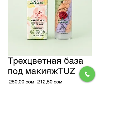
Трехцветная база
под макияжTUZ
Обычная
Спеццена
 250,00 сом 
212,50 сом
цена
Доставка
Добавить в корзину