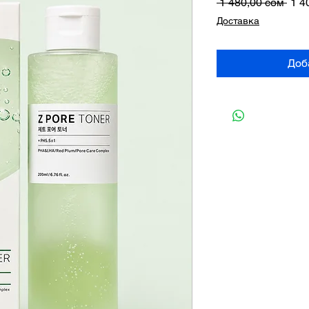
Обы
 1 480,00 сом 
1 4
цен
Доставка
Доб