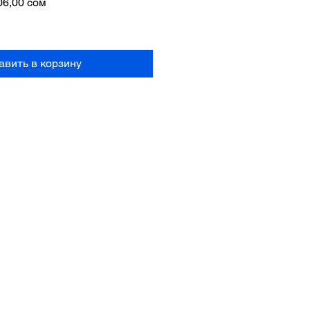
чная
Спеццена
06,00 сом
а
авить в корзину