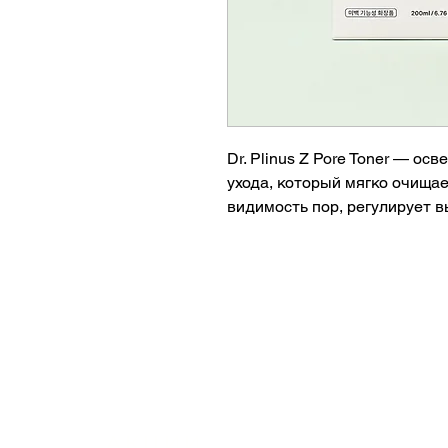
Dr. Plinus Z Pore Toner — о
ухода, который мягко очищае
видимость пор, регулирует 
оптимальный уровень увлажн
комплексом растительных эк
делая ее более гладкой и св
Особенности:
* Способствует очищению и 
* Мягко отшелушивает благо
* Помогает контролировать 
* Увлажняет и успокаивает к
* Выравнивает текстуру кожи
АКЦИИ
* Подходит для комбинирова