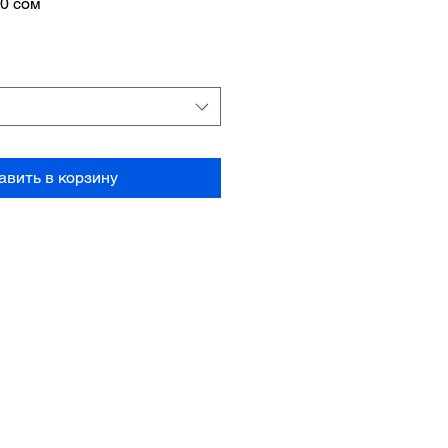
ная
Спеццена
50 сом
авить в корзину