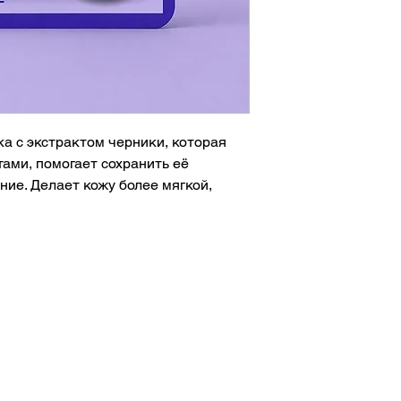
 с экстрактом черники, которая
ами, помогает сохранить её
ние. Делает кожу более мягкой,
у
и
т негативных внешних факторов
ица
яние
но тусклой и уставшей.
политика