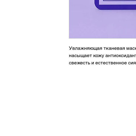
Увлажняющая тканевая маска
насыщает кожу антиоксидант
свежесть и естественное сия
гладкой и ухоженной.
Преимущества:
• Интенсивно увлажняет кож
• Насыщает антиоксидантам
• Помогает защитить кожу о
• Освежает и улучшает тон л
• Придает коже здоровое си
Тип кожи:
Для всех типов кожи, особен
АКЦИИ
Основной компонент: