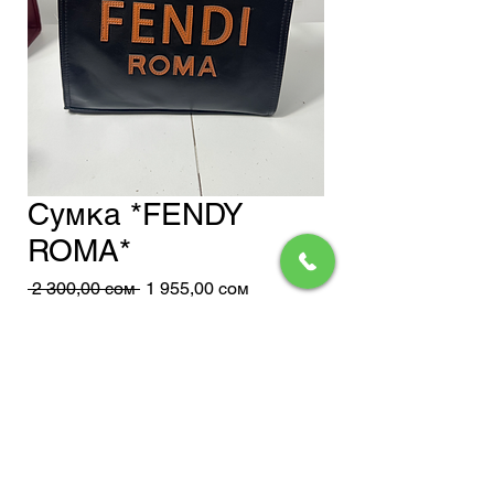
Сумка *FENDY
ROMA*
Обычная
Спеццена
 2 300,00 сом 
1 955,00 сом
цена
Доставка
Добавить в корзину