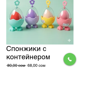
Спонжики с
контейнером
Обычная
Спеццена
 80,00 сом 
68,00 сом
цена
Доставка
Добавить в корзину