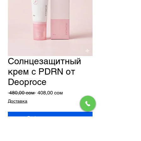
Солнцезащитный
крем с PDRN от
Deoproce
Обычная
Спеццена
 480,00 сом 
408,00 сом
цена
Доставка
Добавить в корзину
Deoproce UV Defence PDRN Sun