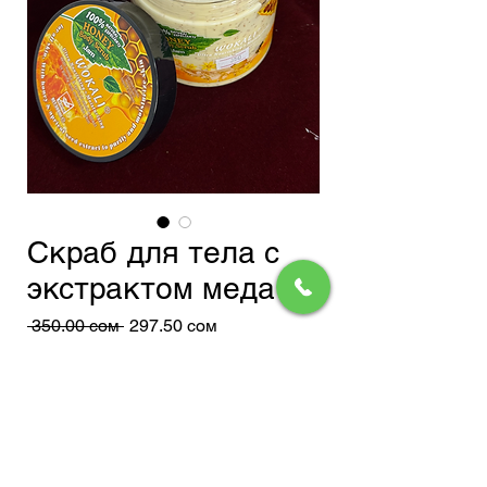
Скраб для тела с
экстрактом меда
Обычная
Спеццена
 350,00 сом 
297,50 сом
цена
Доставка
Добавить в корзину