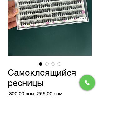
Самоклеящийся
ресницы
Обычная
Спеццена
 300,00 сом 
255,00 сом
цена
Доставка
Добавить в корзину