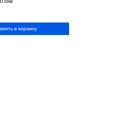
ная
Спеццена
00 сом
авить в корзину