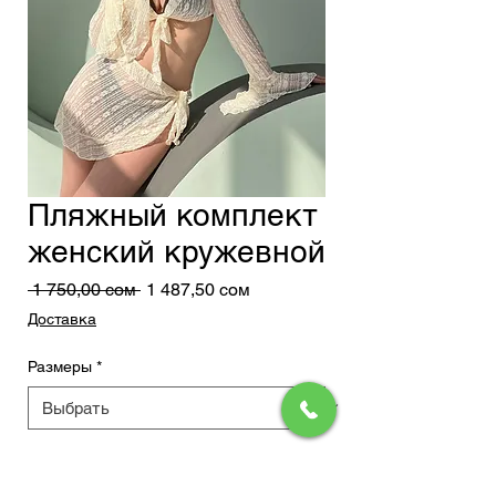
Пляжный комплект
женский кружевной
Обычная
Спеццена
 1 750,00 сом 
1 487,50 сом
цена
Доставка
Размеры
*
Добавить в корзину