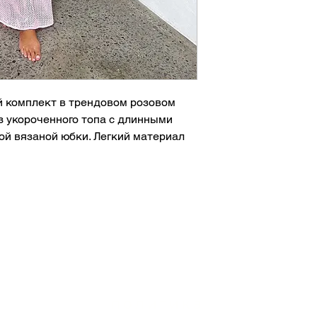
 комплект в трендовом розовом
з укороченного топа с длинными
й вязаной юбки. Легкий материал
т и создает романтичный летний
ссейна или курортных прогулок.
плекте
гкий материал
ска и фотосессий
твенный образ этим летом с модным
й притягивает взгляды. 🌸☀️🏖️
политика