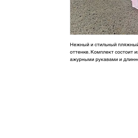
Нежный и стильный пляжный
оттенке. Комплект состоит и
ажурными рукавами и длинно
красиво подчеркивает силуэ
образ для отдыха у моря, ба
✨ Топ и длинная юбка в ком
✨ Воздушная ажурная вязка
✨ Нежный розовый оттенок
✨ Комфортная посадка и ле
✨ Идеально для пляжа, отпу
Создайте элегантный и женс
пляжным комплектом, которы
АКЦИИ