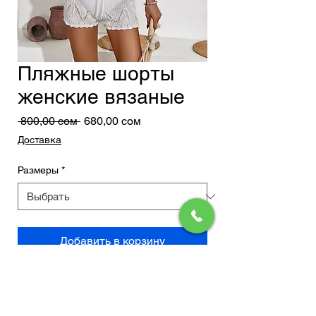
Пляжные шорты
женские вязаные
Обычная
Спеццена
 800,00 сом 
680,00 сом
цена
Доставка
Размеры
*
Добавить в корзину
Легкие ажурные шорты в белом
цвете станут идеальным
дополнением к купальнику для