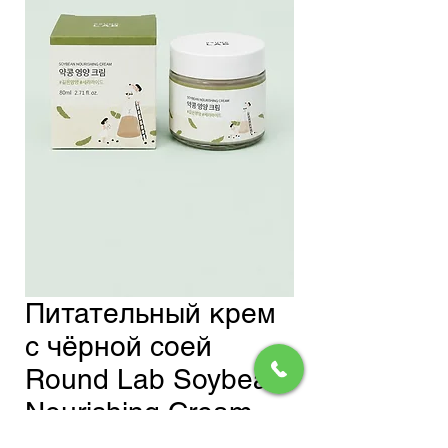
Питательный крем
с чёрной соей
Round Lab Soybean
Nourishing Cream
Обычная
Спеццена
 1 200,00 сом 
1 020,00 сом