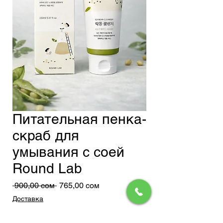
Питательная пенка-
скраб для
умывания с соей
Round Lab
Обычная
Спеццена
 900,00 сом 
765,00 сом
цена
Доставка