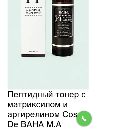
Пептидный тонер с
матриксилом и
аргирелином Cos
De BAHA M.A
Peptide Facial Toner