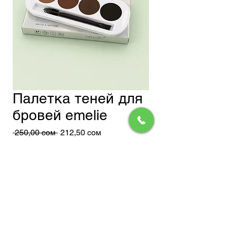
Палетка теней для
бровей emelie
Обычная
Спеццена
 250,00 сом 
212,50 сом
цена
Доставка
Нет на складе