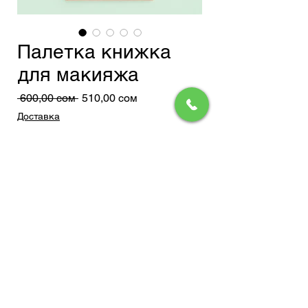
Палетка книжка
для макияжа
Обычная
Спеццена
 600,00 сом 
510,00 сом
цена
Доставка
Добавить в корзину
политика
АКЦИИ
ПОДДЕРЖКА
конфиденциальности