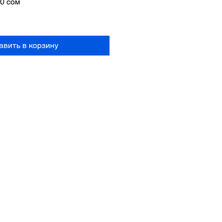
ная
Спеццена
50 сом
авить в корзину