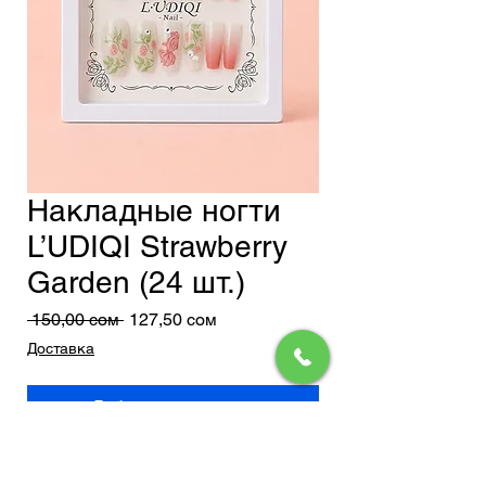
Накладные ногти
L’UDIQI Strawberry
Garden (24 шт.)
Обычная
Спеццена
 150,00 сом 
127,50 сом
цена
Доставка
Добавить в корзину
Нежный набор накладных ногтей с