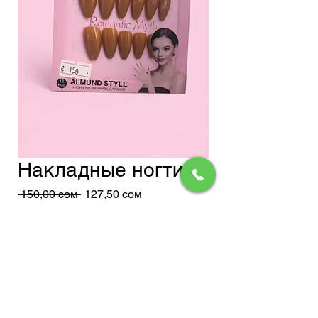
Накладные ногти
Обычная
Спеццена
 150,00 сом 
127,50 сом
цена
Доставка
Добавить в корзину