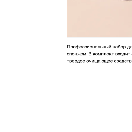
Профессиональный набор для
спонжем. В комплект входит 
твердое очищающее средство 
эффективного удаления оста
Преимущества:
• Оригинальный спонж Beaut
• Равномерное нанесение то
• Естественный и гладкий ф
• Очищающее мыло для прод
• Подходит для ежедневного
• Не содержит латекс
Подходит для:
АКЦИИ
Тонального крема, консилера