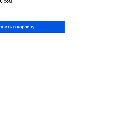
ная
Спеццена
50 сом
авить в корзину