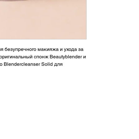
 безупречного макияжа и ухода за
оригинальный спонж Beautyblender и
Blendercleanser Solid для
тков косметики и загрязнений.
yblender
нальных средств без разводов
иниш
ления срока службы спонжа
 использования
политика
, кремовых румян, хайлайтера и