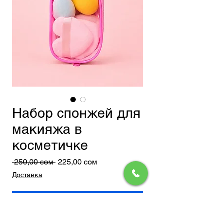
Набор спонжей для
макияжа в
косметичке
Обычная
Спеццена
 250,00 сом 
225,00 сом
цена
Доставка
Добавить в корзину