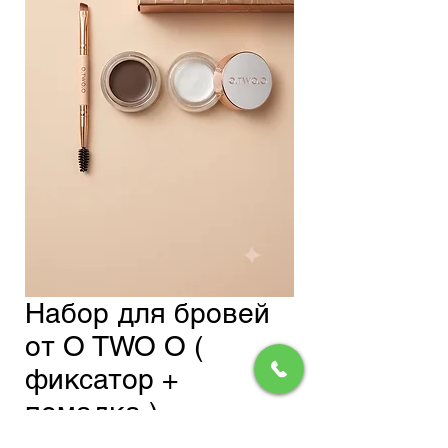
Набор для бровей
от O TWO O (
фиксатор +
помадка )
Обычная
Спеццена
 300,00 сом 
255,00 сом