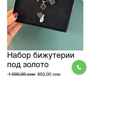
Набор бижутерии
под золото
Обычная
Спеццена
 1 000,00 сом 
850,00 сом
цена
Доставка
Добавить в корзину