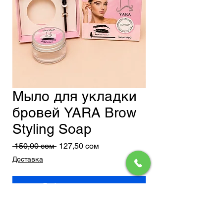
Мыло для укладки
бровей YARA Brow
Styling Soap
Обычная
Спеццена
 150,00 сом 
127,50 сом
цена
Доставка
Добавить в корзину
Профессиональное мыло для