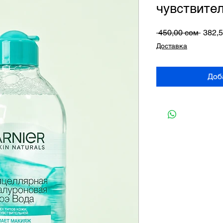
чувствите
Обыч
 450,00 сом 
382,
цена
Доставка
Доб