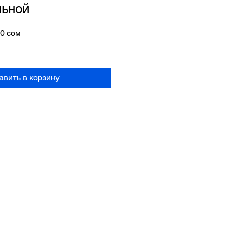
льной
ная
Спеццена
50 сом
авить в корзину