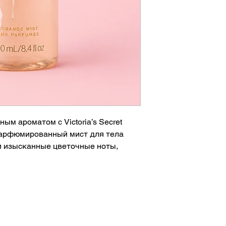
ым ароматом с Victoria’s Secret
 парфюмированный мист для тела
и изысканные цветочные ноты,
ный шлейф, который идеально
 года.
й аромат.
чные аккорды.
ительное ощущение комфорта.