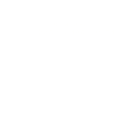
тывается и не оставляет липкости.
 использования.
политика
конфиденциальности