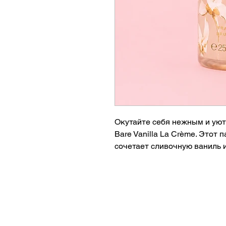
Окутайте себя нежным и уютн
Bare Vanilla La Crème. Этот
сочетает сливочную ваниль 
создавая теплый, женствен
подходит для любого времени
Особенности:
* Нежный сливочно-ванильны
* Теплые гурманские и цвето
* Освежает кожу и дарит дл