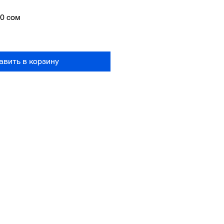
ная
Спеццена
00 сом
авить в корзину