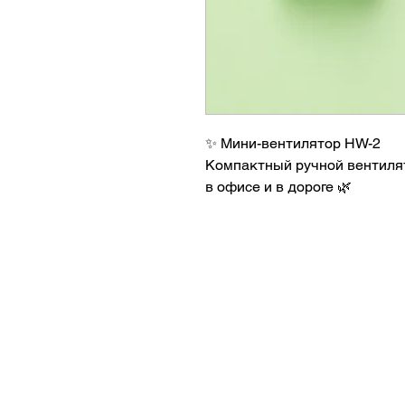
✨ Мини-вентилятор HW-2
Компактный ручной вентиля
в офисе и в дороге 🌿
• Лёгкий и удобный дизайн
• Несколько режимов обдува
• Тихая работа
• Удобная подставка для те
• Компактный размер — удоб
• Стильный дизайн в ярких о
Идеальный аксессуар для жа
✨
АКЦИИ