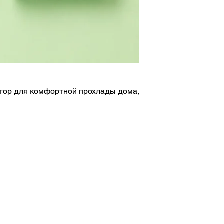
тор для комфортной прохлады дома,
лефона 📱
но брать с собой
ттенках 💚
рких дней, прогулок и путешествий
политика