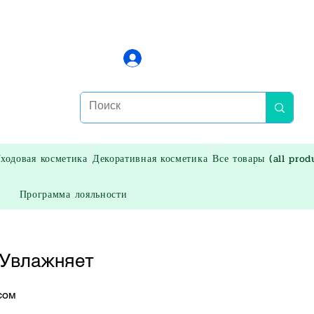
Войти
ходовая косметика
Декоративная косметика
Все товары (all prod
Программа лояльности
 Увлажняет
ая
Спеццена
сом