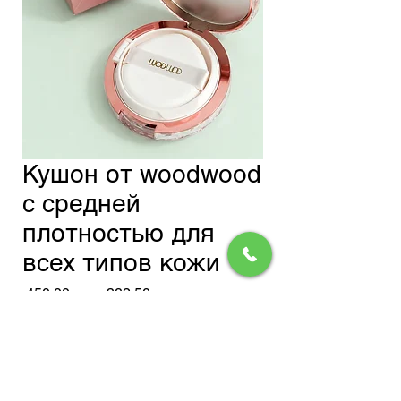
Кушон от woodwood
с средней
плотностью для
всех типов кожи
Обычная
Спеццена
 450,00 сом 
382,50 сом
цена
Доставка
Нет на складе