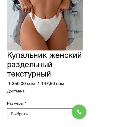
Купальник женский
раздельный
текстурный
Обычная
Спеццена
 1 350,00 сом 
1 147,50 сом
цена
Доставка
Размеры
*