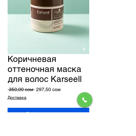
Коричневая
оттеночная маска
для волос Karseell
Обычная
Спеццена
 350,00 сом 
297,50 сом
цена
Доставка
Добавить в корзину
Karseell Maca Power — Коричневая