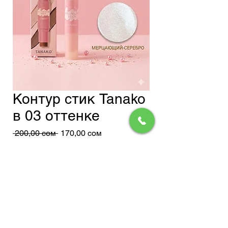
Контур стик Tanako
в 03 оттенке
Обычная
Спеццена
 200,00 сом 
170,00 сом
цена
Доставка
Добавить в корзину