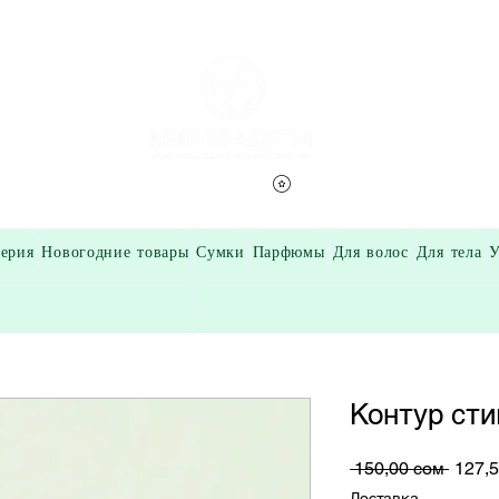
Смотреть баллы
ерия
Новогодние товары
Сумки
Парфюмы
Для волос
Для тела
У
Контур сти
Обыч
 150,00 сом 
127,
цена
Доставка