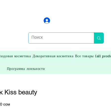
Войти
ходовая косметика
Декоративная косметика
Все товары (all prod
Программа лояльности
к Kiss beauty
ная
Спеццена
50 сом