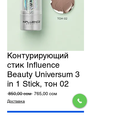
Контурирующий
стик Influence
Beauty Universum 3
in 1 Stick, тон 02
Обычная
Спеццена
 850,00 сом 
765,00 сом
цена
Доставка
Добавить в корзину