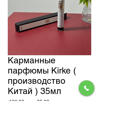
Карманные
парфюмы Kirke (
производство
Китай ) 35мл
Обычная
Спеццена
 100,00 сом 
85,00 сом
цена
Доставка
Нет на складе