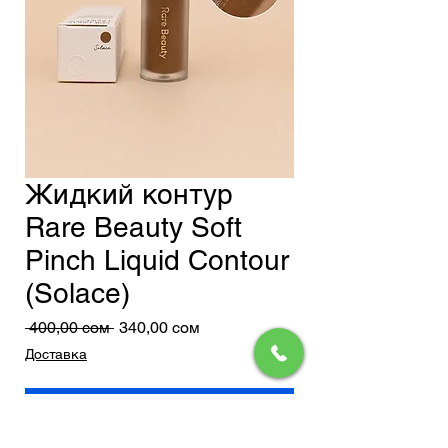
Жидкий контур
Rare Beauty Soft
Pinch Liquid Contour
(Solace)
Обычная
Спеццена
 400,00 сом 
340,00 сом
цена
Доставка
Добавить в корзину