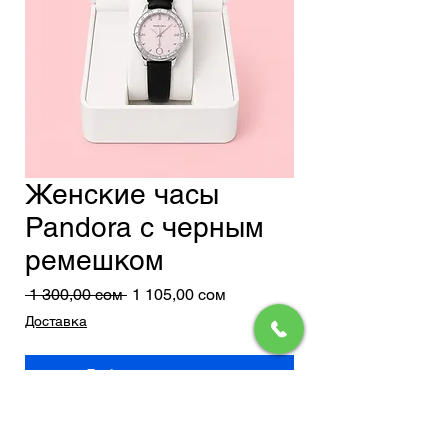
Женские часы
Pandora с черным
ремешком
Обычная
Спеццена
 1 300,00 сом 
1 105,00 сом
цена
Доставка
Добавить в корзину
Стильные часы Pandora сочетают