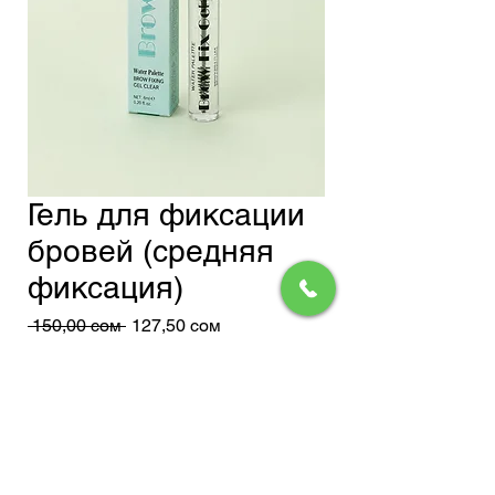
Гель для фиксации
бровей (средняя
фиксация)
Обычная
Спеццена
 150,00 сом 
127,50 сом
цена
Доставка
Нет на складе