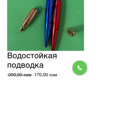
Водостойкая
подводка
Обычная
Спеццена
 200,00 сом 
170,00 сом
цена
Доставка
Нет на складе